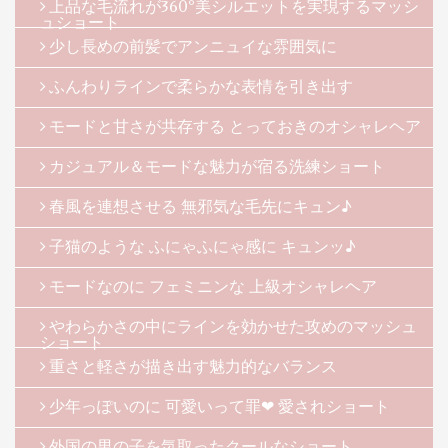
上品な毛流れが360°美シルエットを実現するマッシ
ュショート
少し長めの前髪でアンニュイな雰囲気に
ふんわりラインで柔らかな表情を引き出す
モードと甘さが共存する とっておきのオシャレヘア
カジュアル＆モードな魅力が宿る洗練ショート
春風を連想させる 無邪気な毛先にキュン♪
子猫のような ふにゃふにゃ感に キュンッ♪
モードなのに フェミニンな 上級オシャレヘア
やわらかさの中にラインを効かせた攻めのマッシュ
ショート
重さと軽さが描き出す魅力的なバランス
少年っぽいのに 可愛いって罪❤ 愛されショート
外国の男の子を気取ったクールなショート