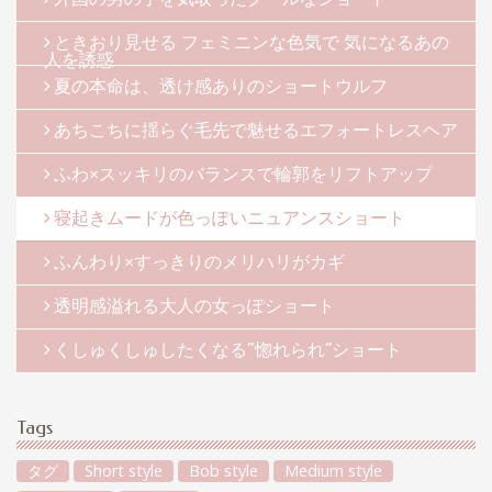
ときおり見せる フェミニンな色気で 気になるあの
人を誘惑
夏の本命は、透け感ありのショートウルフ
あちこちに揺らぐ毛先で魅せるエフォートレスヘア
ふわ×スッキリのバランスで輪郭をリフトアップ
寝起きムードが色っぽいニュアンスショート
ふんわり×すっきりのメリハリがカギ
透明感溢れる大人の女っぽショート
くしゅくしゅしたくなる“惚れられ”ショート
Tags
タグ
Short style
Bob style
Medium style