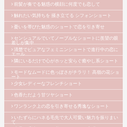
前髪が奏でる魅惑の横顔に何度でも恋して
触れたい気持ちを 掻き立てる シフォンショート
憂いを帯びた魅惑のショートで恋を引き寄せ
センシュアルでいてノーブルなショートに羨望の眼
差しが集中
清楚でピュアなフェミニンショートで進行中の恋に
エール
隣にいるだけで心がホッと安らぐ癒やし系ショート
モードなムードに色っぽさがチラリ！ 高嶺の花ショ
ート
少女レディーなフレンチショート
色香ただよう甘ツヤショート
ワンランク上の恋を引き寄せる秀逸なショート
いたずらにハネる毛先で大人可愛い魅力を振りまい
て