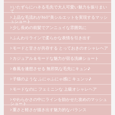
いたずらにハネる毛先で大人可愛い魅力を振りまい
て
上品な毛流れが360°美シルエットを実現するマッシ
ュショート
少し長めの前髪でアンニュイな雰囲気に
ふんわりラインで柔らかな表情を引き出す
モードと甘さが共存する とっておきのオシャレヘア
カジュアル＆モードな魅力が宿る洗練ショート
春風を連想させる 無邪気な毛先にキュン♪
子猫のような ふにゃふにゃ感に キュンッ♪
モードなのに フェミニンな 上級オシャレヘア
やわらかさの中にラインを効かせた攻めのマッシュ
ショート
重さと軽さが描き出す魅力的なバランス