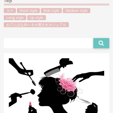
Tags
タグ
Short style
Bob style
Medium style
Long style
Up style
おてんばな外ハネが愛されカジュアル