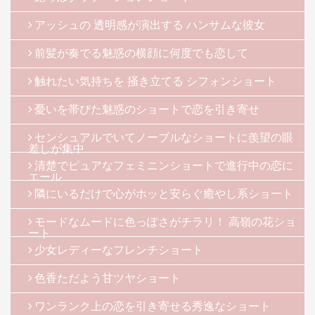
アッシュの 透明感が演出する ハンサムな彼女
前髪が奏でる魅惑の横顔に何度でも恋して
触れたい気持ちを 掻き立てる シフォンショート
憂いを帯びた魅惑のショートで恋を引き寄せ
センシュアルでいてノーブルなショートに羨望の眼
差しが集中
清楚でピュアなフェミニンショートで進行中の恋に
エール
隣にいるだけで心がホッと安らぐ癒やし系ショート
モードなムードに色っぽさがチラリ！ 高嶺の花ショ
ート
少女レディーなフレンチショート
色香ただよう甘ツヤショート
ワンランク上の恋を引き寄せる秀逸なショート