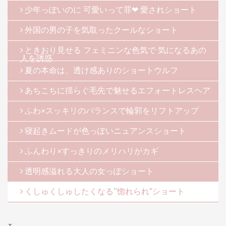
少年っぽいのに 可愛いって罪❤ 愛されショート
外国の男の子を気取ったクールなショート
ときおり見せる フェミニンな色気で 気になるあの
人を誘惑
夏の本命は、透け感ありのショートウルフ
あちこちに揺らぐ毛先で魅せるエフォートレスヘア
ふわ×スッキリのバランスで輪郭をリフトアップ
寝起きムードが色っぽいニュアンスショート
ふんわり×すっきりのメリハリがカギ
透明感溢れる大人の女っぽショート
くしゅくしゅしたくなる“惚れられ”ショート