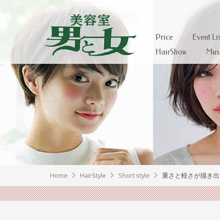
Price
Event Lis
HairShow
Mus
Home
HairStyle
Short style
重さと軽さが描き出