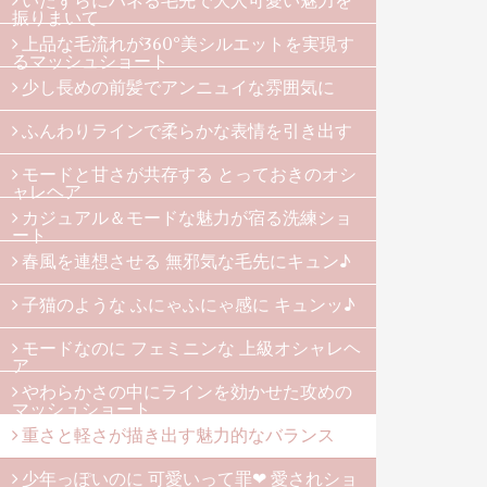
いたずらにハネる毛先で大人可愛い魅力を
振りまいて
上品な毛流れが360°美シルエットを実現す
るマッシュショート
少し長めの前髪でアンニュイな雰囲気に
ふんわりラインで柔らかな表情を引き出す
モードと甘さが共存する とっておきのオシ
ャレヘア
カジュアル＆モードな魅力が宿る洗練ショ
ート
春風を連想させる 無邪気な毛先にキュン♪
子猫のような ふにゃふにゃ感に キュンッ♪
モードなのに フェミニンな 上級オシャレヘ
ア
やわらかさの中にラインを効かせた攻めの
マッシュショート
重さと軽さが描き出す魅力的なバランス
少年っぽいのに 可愛いって罪❤ 愛されショ