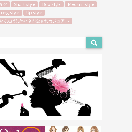
タグ
Short style
Bob style
Medium style
Long style
Up style
おてんばな外ハネが愛されカジュアル