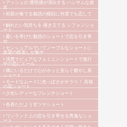
アッシュの 透明感が演出する ハンサムな彼
女
前髪が奏でる魅惑の横顔に何度でも恋して
触れたい気持ちを 掻き立てる シフォンショ
ート
憂いを帯びた魅惑のショートで恋を引き寄
せ
センシュアルでいてノーブルなショートに
羨望の眼差しが集中
清楚でピュアなフェミニンショートで進行
中の恋にエール
隣にいるだけで心がホッと安らぐ癒やし系
ショート
モードなムードに色っぽさがチラリ！ 高嶺
の花ショート
少女レディーなフレンチショート
色香ただよう甘ツヤショート
ワンランク上の恋を引き寄せる秀逸なショ
ート