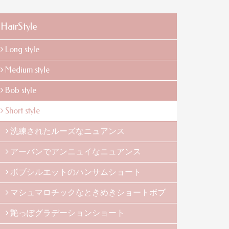
HairStyle
Long style
Medium style
Bob style
Short style
洗練されたルーズなニュアンス
アーバンでアンニュイなニュアンス
ボブシルエットのハンサムショート
マシュマロチックなときめきショートボブ
艶っぽグラデーションショート