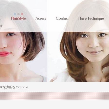
t
HairStyle
Acsess
Contact
Hare Technique
ic
す魅力的なバランス