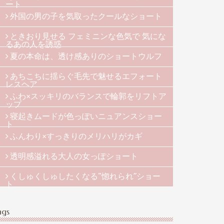
ート
外国の男の子を気取ったクールなショート
ときおり見せる フェミニンな色気で 気にな
るあの人を誘惑
夏の本命は、透け感ありのショートウルフ
あちこちに揺らぐ毛先で魅せるエフォート
レスヘア
ふわ×スッキリのバランスで輪郭をリフトア
ップ
寝起きムードが色っぽいニュアンスショー
ト
ふんわり×すっきりのメリハリがカギ
透明感溢れる大人の女っぽショート
くしゅくしゅしたくなる“惚れられ”ショー
ト
ags