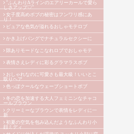
“ふんわりAラインのエアリーカールで愛ら
しさアップ♡”
女子度高めボブの秘密はフンワリ感にあ
り！
ピュアな色気が溢れるおしゃモテロブ
かき上げバングでナチュラルセクシーに
隙ありモードなこなれロブでおしゃモテ
表情さえレディに彩るグラマラスボブ
おしゃれなのに可愛さも最大級！いいとこ
取りヘア
色っぽクールなウェーブショートボブ
冬の恋を加速する大人フェミニンなチャコ
ールブラウン
クリーミーなブラウンで表情をレディに一
新
初夏の空気を包み込んだようなふんわり小
顔ミディ