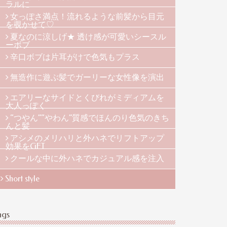
ラルに
女っぽさ満点！流れるような前髪から目元
を覗かせて♡
夏なのに涼しげ★ 透け感が可愛いシースル
ーボブ
辛口ボブは片耳がけで色気もプラス
無造作に遊ぶ髪でガーリーな女性像を演出
エアリーなサイドとくびれがミディアムを
大人っぽく
“つやん”“やわん”質感でほんのり色気のきち
んと髪
アシメのメリハリと外ハネでリフトアップ
効果をGET
クールな中に外ハネでカジュアル感を注入
Short style
ags