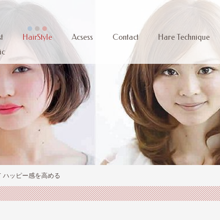
t
HairStyle
Acsess
Contact
Hare Technique
ic
 ハッピー感を高める