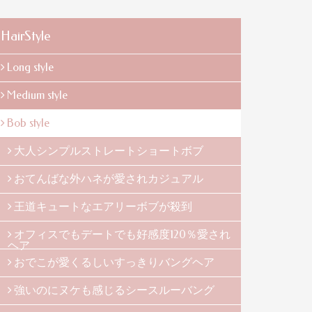
HairStyle
Long style
Medium style
Bob style
大人シンプルストレートショートボブ
おてんばな外ハネが愛されカジュアル
王道キュートなエアリーボブが殺到
オフィスでもデートでも好感度120％愛され
ヘア
おでこが愛くるしいすっきりバングヘア
強いのにヌケも感じるシースルーバング