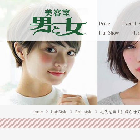
Price
Event Lis
HairShow
Mus
Home
HairStyle
Bob style
毛先を自由に躍らせて