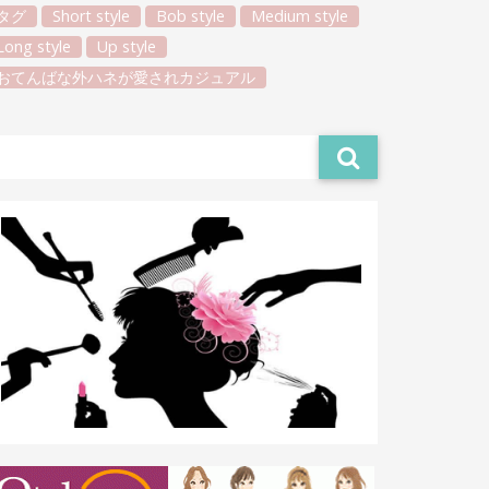
タグ
Short style
Bob style
Medium style
Long style
Up style
おてんばな外ハネが愛されカジュアル